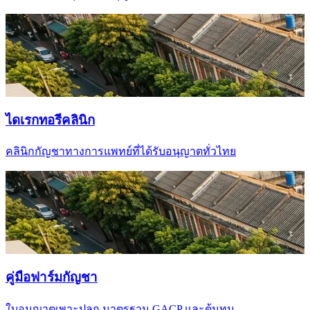
ไดเรกทอรีคลินิก
คลินิกกัญชาทางการแพทย์ที่ได้รับอนุญาตทั่วไทย
คู่มือฟาร์มกัญชา
ใบอนุญาตเพาะปลูก มาตรฐาน GACP และต้นทุน