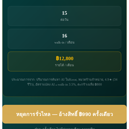
15
ต่อวัน
16
walk-in / เดือน
฿12,800
รายได้ / เดือน
ประมาณการจาก: ปริมาณการค้นหา AI ในKorat, หมวดร้านจำหน่าย, 4.9★ (34
รีวิว), อัตราแปลง AI→walk-in 3.5%, ตะกร้าเฉลี่ย ฿800
หยุดการรั่วไหล — อ้างสิทธิ์ ฿990 ครั้งเดียว