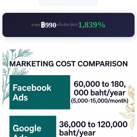
1,839%
฿990
ลงทุน
ครั้งเดียว
ROI