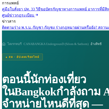
การแพทย์
คู่มือใบสั่งยา ปท. 33
วิธีขอบัตรกัญชาทางการแพทย์
อาการที่มีสิท
ศูนย์ข่าวกฎระเบียบ
ข่าวสาร
ติดตามร่าง พ.ร.บ. กัญชา กัญชง
ร่างกฎหมายผ่านหรือยัง? สถานะ
ไดเรกทอรี
CANABANGKA UndergrounD (Silom & Sathorn)
อ้างสิทธิ์
● สด · อัปเดตเรียลไทม์
ตอนนี้นักท่องเที่ยว
ในBangkokกำลังถาม AI
จำหน่ายไหนดีที่สุด —