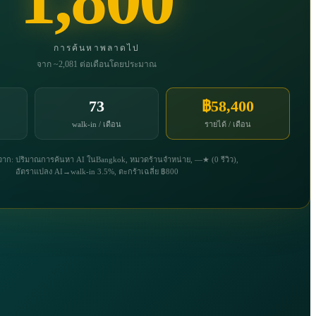
การค้นหาพลาดไป
จาก ~2,081 ต่อเดือนโดยประมาณ
73
฿58,400
walk-in / เดือน
รายได้ / เดือน
ก: ปริมาณการค้นหา AI ในBangkok, หมวดร้านจำหน่าย, —★ (0 รีวิว),
อัตราแปลง AI→walk-in 3.5%, ตะกร้าเฉลี่ย ฿800