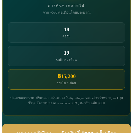
การค้นหาพลาดไป
จาก ~530 ต่อเดือนโดยประมาณ
18
ต่อวัน
19
walk-in / เดือน
฿15,200
รายได้ / เดือน
ประมาณการจาก: ปริมาณการค้นหา AI ในAyutthaya, หมวดร้านจำหน่าย, —★ (0
รีวิว), อัตราแปลง AI→walk-in 3.5%, ตะกร้าเฉลี่ย ฿800