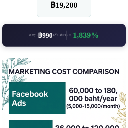
฿19,200
1,839%
฿990
ลงทุน
ครั้งเดียว
ROI