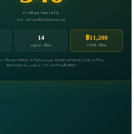
การค้นหาพลาดไป
จาก ~401 ต่อเดือนโดยประมาณ
14
฿11,200
walk-in / เดือน
รายได้ / เดือน
 ปริมาณการค้นหา AI ในKoh Lanta, หมวดร้านจำหน่าย, 4.5★ (23 รีวิว),
อัตราแปลง AI→walk-in 3.5%, ตะกร้าเฉลี่ย ฿800