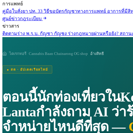
การแพทย์
คู่มือใบสั่งยา ปท. 33
วิธีขอบัตรกัญชาทางการแพทย์
อาการที่มีสิท
ศูนย์ข่าวกฎระเบียบ
ข่าวสาร
ติดตามร่าง พ.ร.บ. กัญชา กัญชง
ร่างกฎหมายผ่านหรือยัง? สถานะ
ไดเรกทอรี
Cannabis Baan Chainarong OG shop
อ้างสิทธิ์
● สด · อัปเดตเรียลไทม์
ตอนนี้นักท่องเที่ยวในK
Lantaกำลังถาม AI ว่าร
จำหน่ายไหนดีที่สุด —